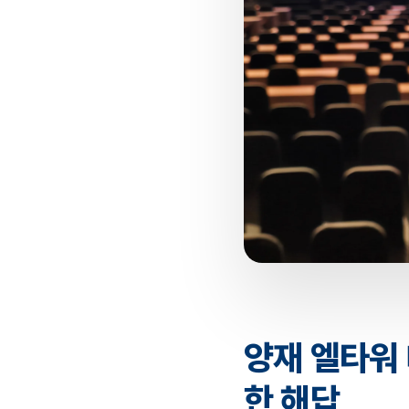
양재 엘타워 
한 해답